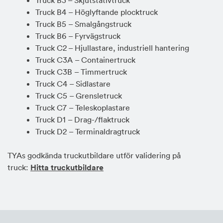
Truck B3 – Skjutstativtruck
Truck B4
– Höglyftande plocktruck
Truck B5
– Smalgångstruck
Truck B6
– Fyrvägstruck
Truck C2 – Hjullastare, industriell hantering
Truck C3A
– Containertruck
Truck C3B
– Timmertruck
Truck C4
– Sidlastare
Truck C5
– Grensletruck
Truck C7
– Teleskoplastare
Truck D1
– Drag-/flaktruck
Truck D2
– Terminaldragtruck
TYAs godkända truckutbildare utför validering på
truck:
Hitta truckutbildare