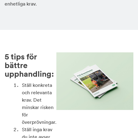
enhetliga krav.
5 tips för
bättre
upphandling:
Ställ konkreta
och relevanta
krav. Det
minskar risken
för
överprövningar.
Ställ inga krav
du inte avser