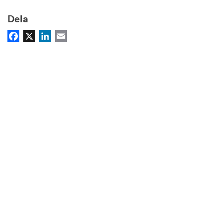
Dela
Facebook
X
LinkedIn
Email