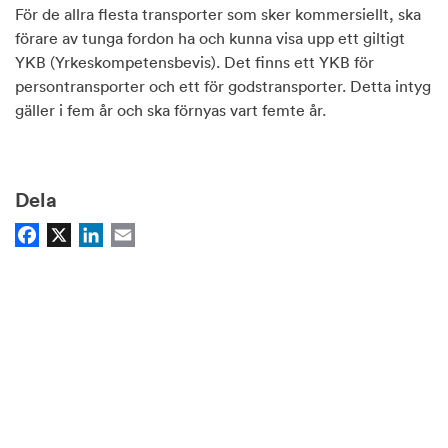
För de allra flesta transporter som sker kommersiellt, ska
förare av tunga fordon ha och kunna visa upp ett giltigt
YKB (Yrkeskompetensbevis). Det finns ett YKB för
persontransporter och ett för godstransporter. Detta intyg
gäller i fem år och ska förnyas vart femte år.
Dela
Facebook
X
LinkedIn
Email