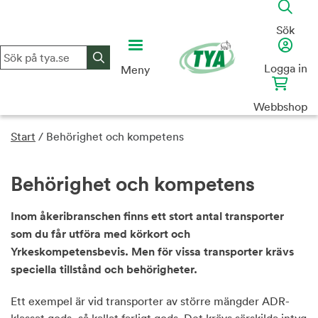
Skip
to
Sök
content
Logga in
Meny
Webbshop
Start
/
Behörighet och kompetens
Behörighet och kompetens
Inom åkeribranschen finns ett stort antal transporter
som du får utföra med körkort och
Yrkeskompetensbevis. Men för vissa transporter krävs
speciella tillstånd och behörigheter.
Ett exempel är vid transporter av större mängder ADR-
klassat gods, så kallat farligt gods. Det krävs särskilda intyg