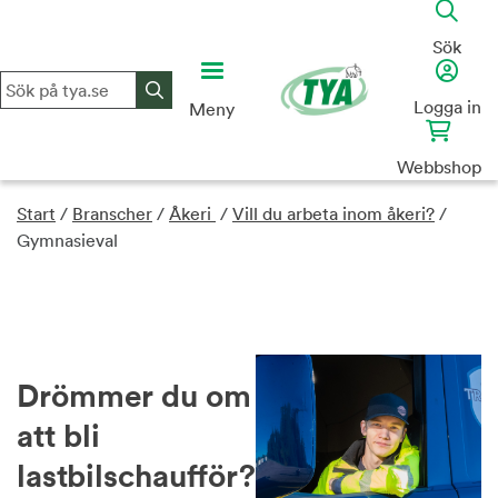
Skip
to
Sök
content
Logga in
Meny
Webbshop
Start
/
Branscher
/
Åkeri
/
Vill du arbeta inom åkeri?
/
Gymnasieval
Drömmer du om
att bli
lastbilschaufför?