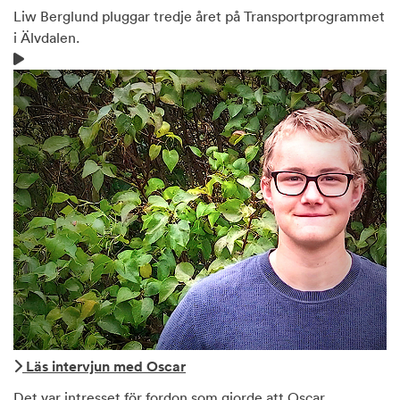
Liw Berglund pluggar tredje året på Transportprogrammet
i Älvdalen.
Läs intervjun med Oscar
Det var intresset för fordon som gjorde att Oscar