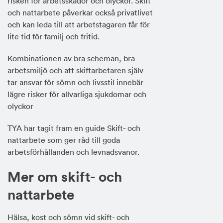
risken för arbetsskador och olyckor. Skift
och nattarbete påverkar också privatlivet
och kan leda till att arbetstagaren får för
lite tid för familj och fritid.
Kombinationen av bra scheman, bra
arbetsmiljö och att skiftarbetaren själv
tar ansvar för sömn och livsstil innebär
lägre risker för allvarliga sjukdomar och
olyckor
TYA har tagit fram en guide Skift- och
nattarbete som ger råd till goda
arbetsförhållanden och levnadsvanor.
Mer om skift- och
nattarbete
Hälsa, kost och sömn vid skift- och