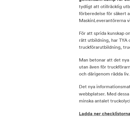
tydligt att otillräcklig ut
förberedelse för säkert
MaskinLeverantörerna vik
För att sprida kunskap om
rätt utbildning, har TYA
truckförarutbildning, tru
Man betonar att det nya 
utan även för truckförarn
och därigenom rädda liv.
Det nya informationsmate
webbplatser. Med dessa 
minska antalet truckolyc
Ladda ner checklistorna