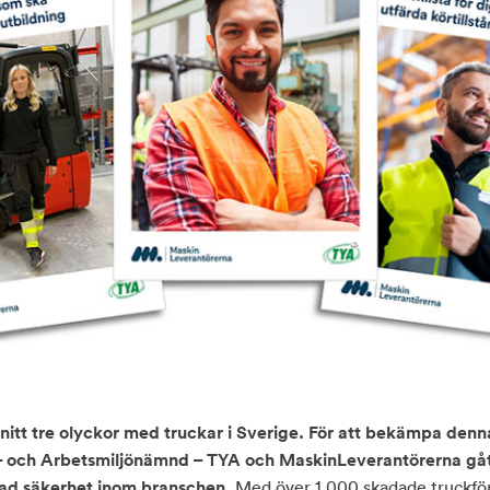
nitt tre olyckor med truckar i Sverige. För att bekämpa denna
- och Arbetsmiljönämnd – TYA och MaskinLeverantörerna gå
d säkerhet inom branschen.
Med över 1 000 skadade truckföra