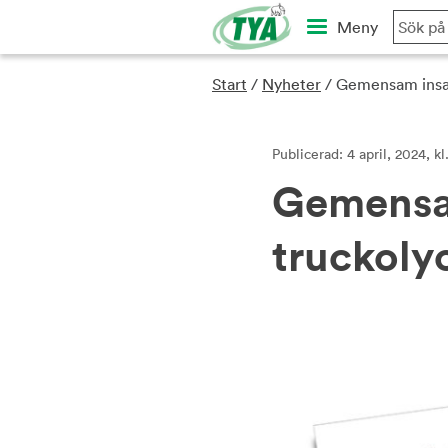
Skip
Meny
to
content
Start
/
Nyheter
/
Gemensam insats
Publicerad: 4 april, 2024, k
Gemensam
truckoly