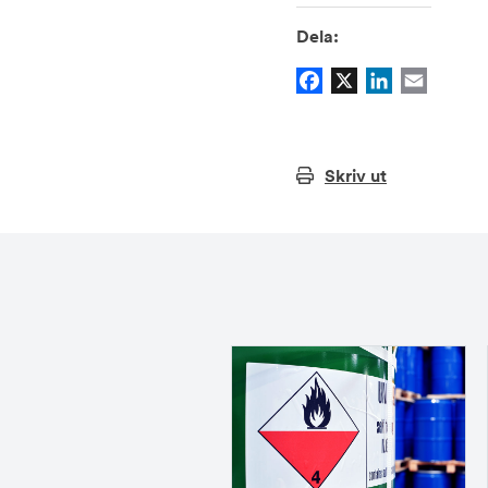
Dela:
Facebook
X
LinkedIn
Email
Skriv ut