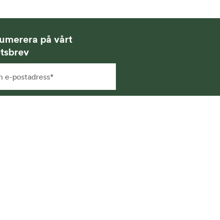
umerera på vårt
tsbrev
g samtycker till att få
hetsbrev via e-post och att
na uppgifter sparas och
vänds för detta ändamål. Läs
r i vår
integritetspolicy
.