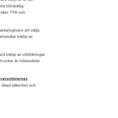
te tillräcklig
ryker TYA och
arbetsgivare att välja
behandlar inköp av
vid inköp av utbildningar
 truckar är inblandade
verantörernas
 ökad säkerhet och