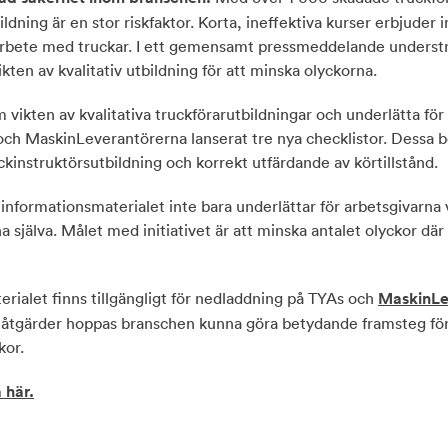
bildning är en stor riskfaktor. Korta, ineffektiva kurser erbjuder in
 arbete med truckar. I ett gemensamt pressmeddelande underst
ten av kvalitativ utbildning för att minska olyckorna.
 vikten av kvalitativa truckförarutbildningar och underlätta för 
 och MaskinLeverantörerna lanserat tre nya checklistor. Dessa 
ckinstruktörsutbildning och korrekt utfärdande av körtillstånd.
informationsmaterialet inte bara underlättar för arbetsgivarna 
a själva. Målet med initiativet är att minska antalet olyckor där
rialet finns tillgängligt för nedladdning på TYAs och
MaskinLe
åtgärder hoppas branschen kunna göra betydande framsteg för
kor.
 här.