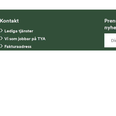
Kontakt
Pren
nyhe
Lediga tjänster
Vi som jobbar på TYA
Fakturaadress
Kontakta oss
Ja
Tel: 08-734 52 00
ny
mi
an
me