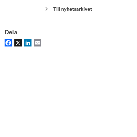
Till nyhetsarkivet
Dela
Facebook
X
LinkedIn
Email