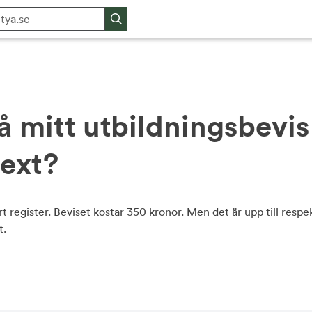
få mitt utbildningsbevi
text?
rt register. Beviset kostar 350 kronor. Men det är upp till resp
t.