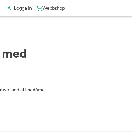
Logga in
Webbshop
s med
ektive land att bedöma