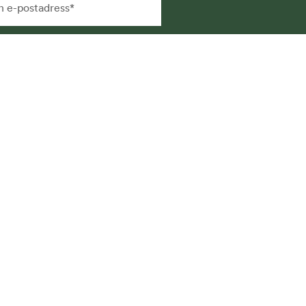
g samtycker till att få
hetsbrev via e-post och att
na uppgifter sparas och
vänds för detta ändamål. Läs
r i vår
integritetspolicy
.