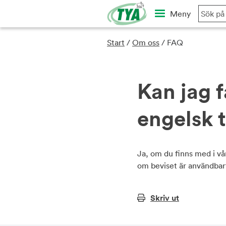
Skip
Meny
to
content
Start
/
Om oss
/
FAQ
Kan jag 
engelsk 
Ja, om du finns med i vå
om beviset är användbar
Skriv ut