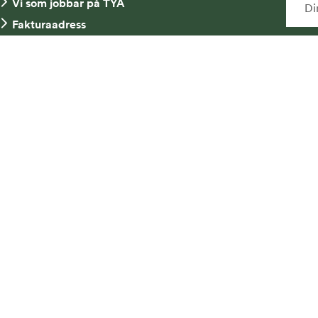
Vi som jobbar på TYA
Fakturaadress
Kontakta oss
Ja
Tel: 08-734 52 00
ny
mi
an
me
ns Yrkes- och Arbetsmiljönämnd