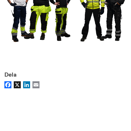
Dela
Facebook
X
LinkedIn
Email