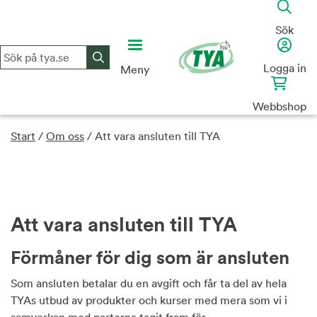
Skip
to
Sök
content
Logga in
Meny
Webbshop
Start
/
Om oss
/
Att vara ansluten till TYA
Att vara ansluten till TYA
Förmåner för dig som är ansluten
Som ansluten betalar du en avgift och får ta del av hela
TYAs utbud av produkter och kurser med mera som vi i
samverkan med parterna tagit fram för