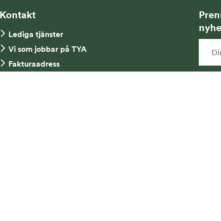
Kontakt
Pren
nyhe
Lediga tjänster
Vi som jobbar på TYA
Fakturaadress
Kontakta oss
Ja
Tel: 08-734 52 00
ny
mi
an
me