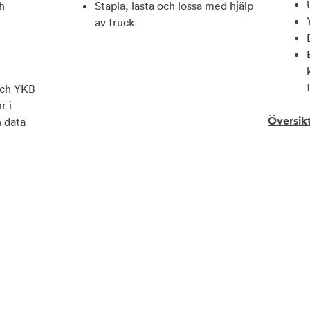
h
Stapla, lasta och lossa med hjälp
av truck
och YKB
r i
Översik
 data