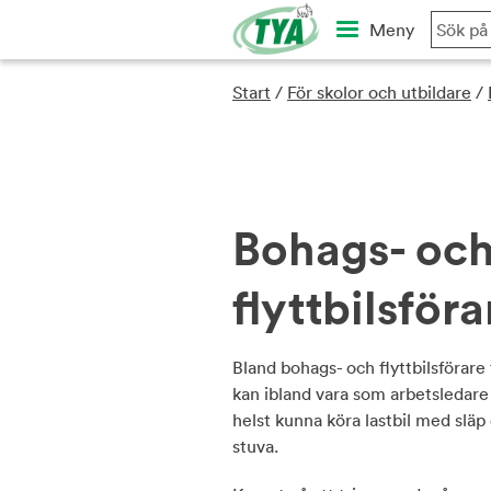
Skip
Meny
to
content
Start
/
För skolor och utbildare
/
Bohags- oc
flyttbilsföra
Bland bohags- och flyttbilsförare
kan ibland vara som arbetsledare
helst kunna köra lastbil med slä
stuva.