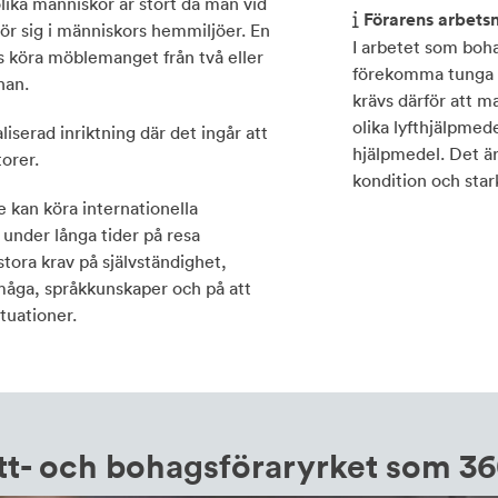
lika människor är stort då man vid
Förarens arbetsm
ör sig i människors hemmiljöer. En
I arbetet som boha
s köra möblemanget från två eller
förekomma tunga l
nan.
krävs därför att 
olika lyfthjälpmede
liserad inriktning där det ingår att
hjälpmedel. Det ä
torer.
kondition och star
e kan köra internationella
s under långa tider på resa
stora krav på självständighet,
måga, språkkunskaper och på att
tuationer.
ytt- och bohagsföraryrket som 36