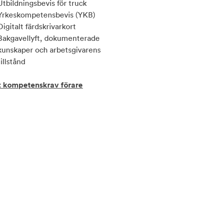
Utbildningsbevis för truck
Yrkeskompetensbevis (YKB)
Digitalt färdskrivarkort
Bakgavellyft, dokumenterade
kunskaper och arbetsgivarens
tillstånd
t kompetenskrav förare