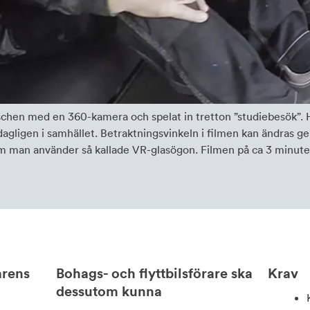
schen med en 360-kamera och spelat in tretton ”studiebesök”. H
dagligen i samhället. Betraktningsvinkeln i filmen kan ändras 
om man använder så kallade VR-glasögon. Filmen på ca 3 minuter 
arens
Bohags- och flyttbilsförare ska
Krav
dessutom kunna