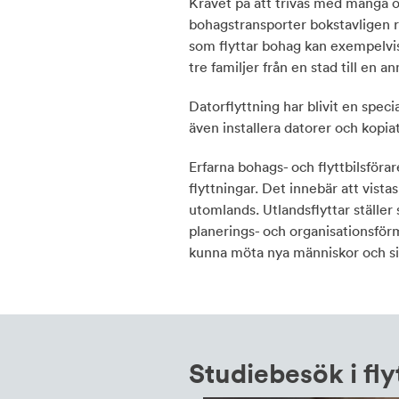
Kravet på att trivas med många o
bohagstransporter bokstavligen r
som flyttar bohag kan exempelvi
tre familjer från en stad till en an
Datorflyttning har blivit en specia
även installera datorer och kopia
Erfarna bohags- och flyttbilsförar
flyttningar. Det innebär att vista
utomlands. Utlandsflyttar ställer 
planerings- och organisationsför
kunna möta nya människor och si
Studiebesök i fl