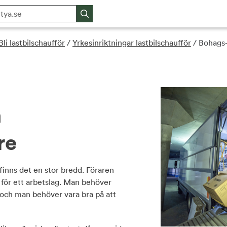
Bli lastbilschaufför
/
Yrkesinriktningar lastbilschaufför
/
Bohags- 
h
re
 finns det en stor bredd. Föraren
 för ett arbetslag. Man behöver
p och man behöver vara bra på att