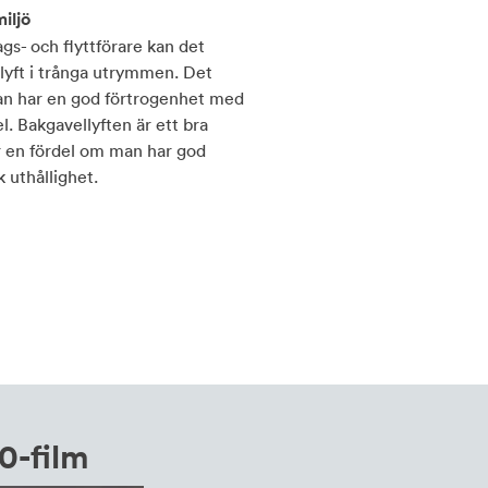
iljö
gs- och flyttförare kan det
yft i trånga utrymmen. Det
man har en god förtrogenhet med
l. Bakgavellyften är ett bra
r en fördel om man har god
k uthållighet.
0-film