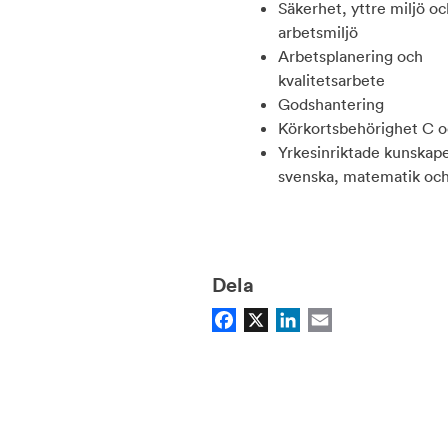
Säkerhet, yttre miljö oc
arbetsmiljö
Arbetsplanering och
kvalitetsarbete
Godshantering
Körkortsbehörighet C 
Yrkesinriktade kunskape
svenska, matematik och
Dela
Facebook
X
LinkedIn
Email