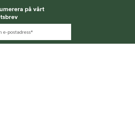
umerera på vårt
tsbrev
g samtycker till att få
hetsbrev via e-post och att
na uppgifter sparas och
vänds för detta ändamål. Läs
r i vår
integritetspolicy
.