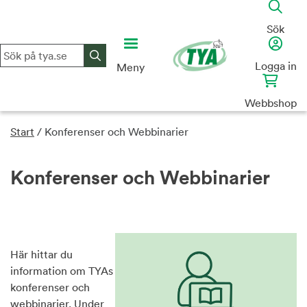
Skip
to
Sök
content
Logga in
Meny
Webbshop
Start
/
Konferenser och Webbinarier
Konferenser och Webbinarier
Här hittar du
information om TYAs
konferenser och
webbinarier. Under