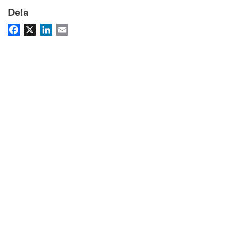
Dela
Facebook
X
LinkedIn
Email