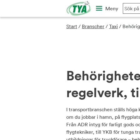
Skip
Meny
to
content
Start
/
Branscher
/
Taxi
/
Behörigh
Behörighete
regelverk, t
I transportbranschen ställs höga
om du jobbar i hamn, på flygplats
Från ADR intyg för farligt gods o
flygtekniker, till YKB för tunga 
utbildningar för truckförare – be