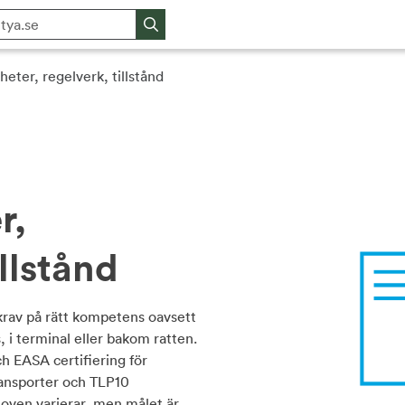
eter, regelverk, tillstånd
r,
illstånd
 krav på rätt kompetens oavsett
, i terminal eller bakom ratten.
ch EASA certifiering för
transporter och TLP10
hoven varierar, men målet är