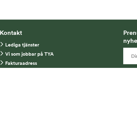
Kontakt
Pren
nyhe
Lediga tjänster
Vi som jobbar på TYA
Fakturaadress
Kontakta oss
Ja
Tel: 08-734 52 00
ny
mi
an
me