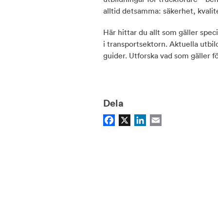
alltid detsamma: säkerhet, kvalite
Här hittar du allt som gäller spec
i transportsektorn. Aktuella utb
guider. Utforska vad som gäller fö
Dela
Facebook
X
LinkedIn
Email