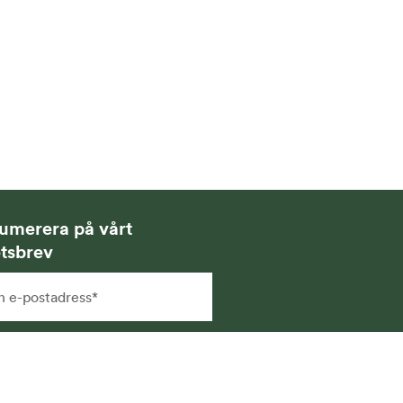
umerera på vårt
tsbrev
g samtycker till att få
hetsbrev via e-post och att