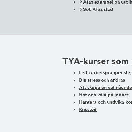
Afas exempel på utbil
Sök Afas stöd
TYA-kurser som 
Leda arbetsgrupper steg
Din stress och andras
Att skapa en välmående
Hot och våld på jobbet
Hantera och undvika kon
Krisstöd