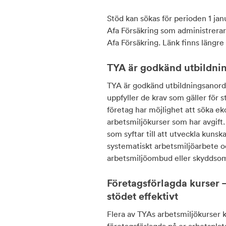
Stöd kan sökas för perioden
1 jan
Afa Försäkring som administrera
Afa Försäkring. Länk finns längre
TYA är godkänd utbildni
TYA är godkänd utbildningsanord
uppfyller de krav som gäller för 
företag har möjlighet att söka ek
arbetsmiljökurser som har avgift.
som syftar till att utveckla kuns
systematiskt arbetsmiljöarbete o
arbetsmiljöombud eller skyddso
Företagsförlagda kurser –
stödet effektivt
Flera av TYAs arbetsmiljökurser