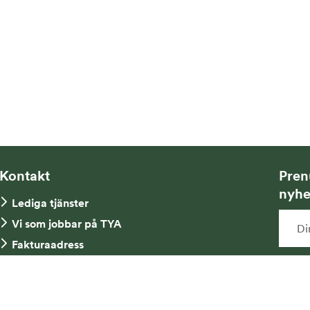
Kontakt
Pren
nyhe
Lediga tjänster
Vi som jobbar på TYA
Fakturaadress
Kontakta oss
Ja
Tel: 08-734 52 00
ny