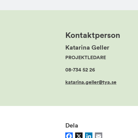
Kontaktperson
Katarina Geller
PROJEKTLEDARE
08-734 52 26
katarina.geller@tya.se
Dela
Facebook
X
LinkedIn
Email