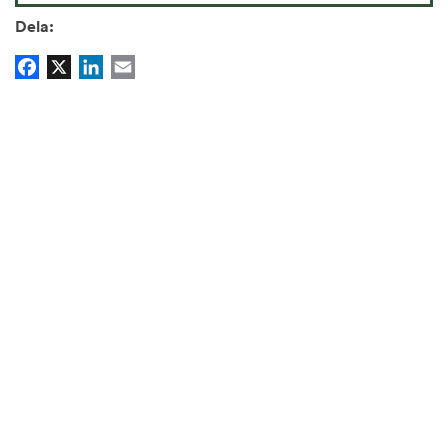
Dela:
Facebook
X
LinkedIn
Email