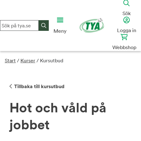
Skip
to
Sök
content
Logga in
Meny
Webbshop
Start
/
Kurser
/
Kursutbud
Tillbaka till kursutbud
Hot och våld på
jobbet