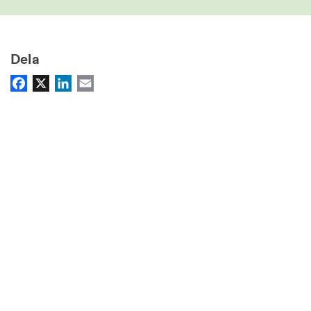
Dela
Facebook
X
LinkedIn
Email