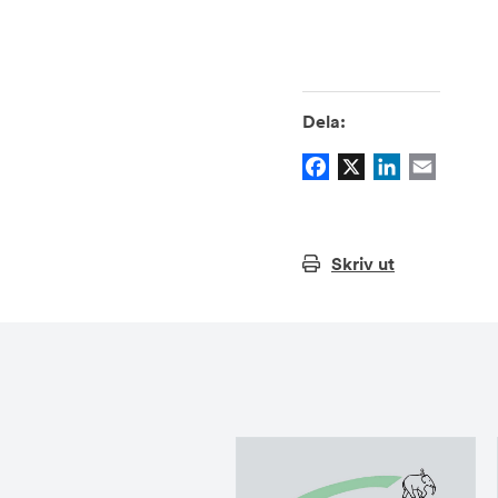
Dela:
Facebook
X
LinkedIn
Email
Skriv ut