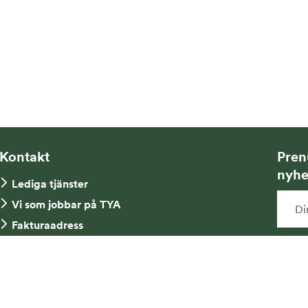
Kontakt
Pren
nyhe
Lediga tjänster
Vi som jobbar på TYA
Fakturaadress
Kontakta oss
Ja
Tel: 08-734 52 00
ny
mi