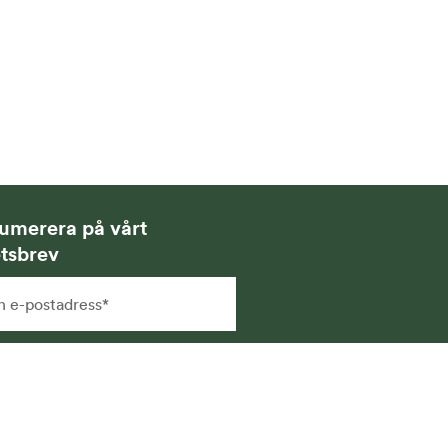
umerera på vårt
tsbrev
g samtycker till att få
hetsbrev via e-post och att
na uppgifter sparas och