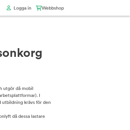
Logga in
Webbshop
rsonkorg
h utgör då mobil
betsplattformar). I
 utbildning krävs för den
nlyft då dessa lastare