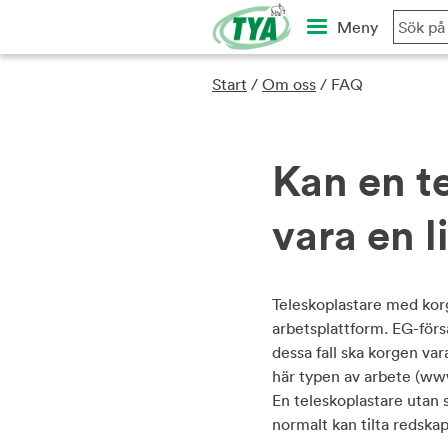
Skip
Meny
to
content
Start
/
Om oss
/
FAQ
Kan en t
vara en l
Teleskoplastare med korg
arbetsplattform. EG-för
dessa fall ska korgen va
här typen av arbete (www
En teleskoplastare utan 
normalt kan tilta redska