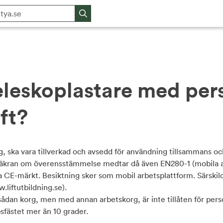
eleskoplastare med pe
ift?
, ska vara tillverkad och avsedd för användning tillsammans oc
säkran om överensstämmelse medtar då även EN280-1 (mobila ar
ra CE-märkt. Besiktning sker som mobil arbetsplattform. Särskild
.liftutbildning.se).
sådan korg, men med annan arbetskorg, är inte tillåten för perso
psfästet mer än 10 grader.