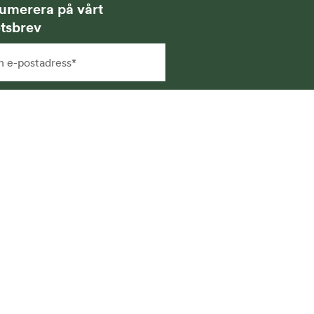
umerera på vårt
tsbrev
g samtycker till att få
hetsbrev via e-post och att
na uppgifter sparas och
vänds för detta ändamål. Läs
r i vår
integritetspolicy
.