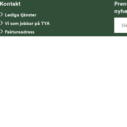
Kontakt
Pren
nyhe
Lediga tjänster
Vi som jobbar på TYA
Fakturaadress
Kontakta oss
Ja
Tel: 08-734 52 00
ny
mi
an
me