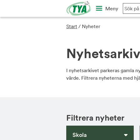
Skip
Meny
to
content
Start
/
Nyheter
Nyhetsarki
I nyhetsarkivet parkeras gamla n
värde. Filtrera nyheterna med hj
Filtrera nyheter
Skola