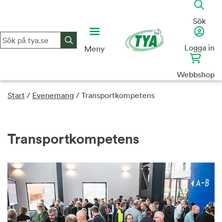
Skip
to
Sök
content
Logga in
Meny
Webbshop
Start
/
Evenemang
/
Transportkompetens
Transportkompetens