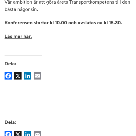
Vår ambition är att göra årets Transportkompetens till den
bästa någonsin.
Konferensen startar kl 10.00 och avslutas ca kl 15.30.
Läs mer här.
Dela:
Facebook
X
LinkedIn
Email
Dela:
Facebook
X
LinkedIn
Email