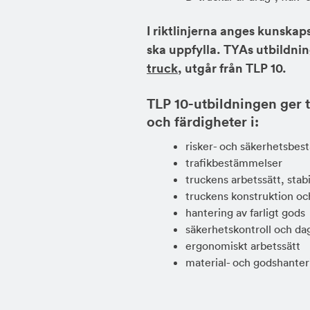
I riktlinjerna anges kunska
ska uppfylla. TYAs utbildnin
truck
, utgår från TLP 10.
TLP 10-utbildningen ger
och färdigheter i:
risker- och säkerhetsbe
trafikbestämmelser
truckens arbetssätt, stab
truckens konstruktion oc
hantering av farligt gods
säkerhetskontroll och dagl
ergonomiskt arbetssätt
material- och godshanter