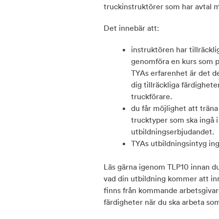
truckinstruktörer som har avtal m
Det innebär att:
instruktören har tillräckl
genomföra en kurs som på
TYAs erfarenhet är det den
dig tillräckliga färdighet
truckförare.
du får möjlighet att trän
trucktyper som ska ingå i
utbildningserbjudandet.
TYAs utbildningsintyg ing
Läs gärna igenom TLP10 innan du 
vad din utbildning kommer att in
finns från kommande arbetsgivar
färdigheter när du ska arbeta som