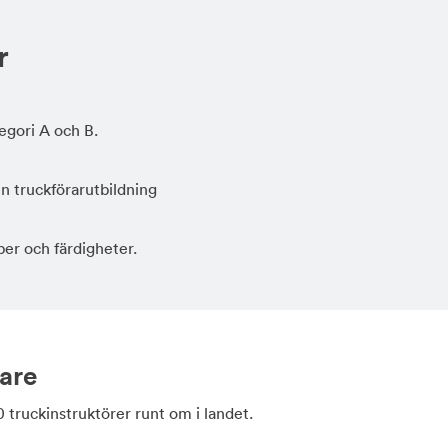
r
egori A och B.
n truckförarutbildning
per och färdigheter.
dare
0 truckinstruktörer runt om i landet.