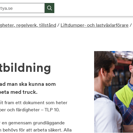
gheter, regelverk, tillstånd
/
Liftdumper- och lastväxlarförare
/
tbildning
r vad man ska kunna som
rbeta med truck.
it fram ett dokument som heter
per och färdigheter – TLP 10.
 får en gemensam grundläggande
behövs för att arbeta säkert. Alla