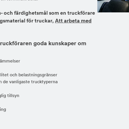
ps- och färdighetsmål som en truckförare
gsmaterial för truckar,
Att arbeta med
 truckföraren goda kunskaper om
stämmelser
ilitet och belastningsgränser
h de vanligaste trucktyperna
ig tillsyn
ing