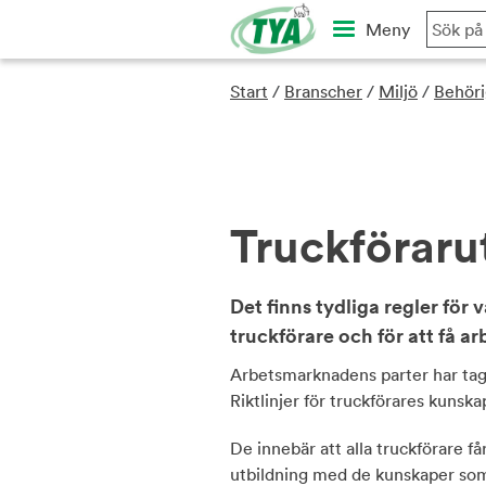
Skip
Meny
to
content
Start
/
Branscher
/
Miljö
/
Behöri
Truckföraru
Det finns tydliga regler fö
truckförare och för att få a
Arbetsmarknadens parter har tag
Riktlinjer för truckförares kunska
De innebär att alla truckförare
utbildning med de kunskaper som 