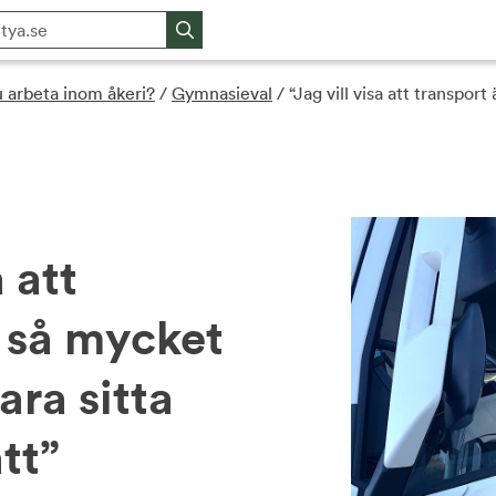
u arbeta inom åkeri?
/
Gymnasieval
/
“Jag vill visa att transpor
a att
r så mycket
ara sitta
tt”