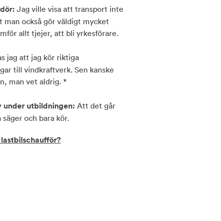
adör:
Jag ville visa att transport inte
att man också gör väldigt mycket
mför allt tjejer, att bli yrkesförare.
 jag att jag kör riktiga
gar till vindkraftverk. Sen kanske
n, man vet aldrig. *
lv under utbildningen:
Att det går
a säger och bara kör.
lastbilschaufför?