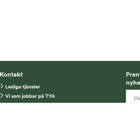
Kontakt
Pren
nyhe
Lediga tjänster
Vi som jobbar på TYA
Fakturaadress
Kontakta oss
Ja
Tel: 08-734 52 00
ny
mi