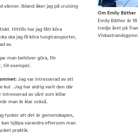
d vänner. Ibland åker jag på cruising
Om Emily Bäther
Emily Bäther är 18
tredje året på Tr
iskt. Hittills har jag fått köra
Viskastrandsgymna
cka ska jag få köra tungtransporter,
ad av.
gar man behöver göra, för
, till exempel.
grammet:
Jag var intresserad av att
e kul . Jag har aldrig varit den där
er intresserad av sånt som killar
när man är klar också.
ag tycker att det är gemenskapen,
 kan hjälpa varandra eftersom man
cket praktik.