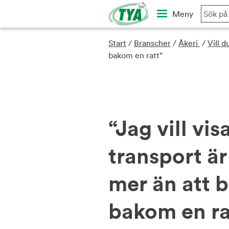
Skip
Meny
to
content
Start
/
Branscher
/
Åkeri
/
Vill d
bakom en ratt”
“Jag vill vis
transport ä
mer än att b
bakom en ra