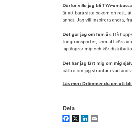
Därför ville jag bli TYA-ambass
är att bara sitta bakom en ratt, 
annat. Jag vill inspirera andra, fra
Det gör jag om fem år:
Då hoppas
tungtransporter, som att köra vin
jag ångrar mig och kör distributio
Det har jag lärt mig om mig sjä
bättre om jag struntar i vad andr
Läs mer: Drömmer du om att bli 
Dela
Facebook
X
LinkedIn
Email