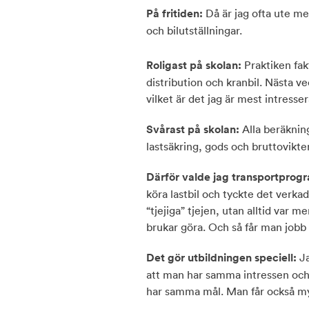
På fritiden:
Då är jag ofta ute me
och bilutställningar.
Roligast på skolan:
Praktiken fakt
distribution och kranbil. Nästa ve
vilket är det jag är mest intresser
Svårast på skolan:
Alla beräknin
lastsäkring, gods och bruttovikter
Därför valde jag transportpro
köra lastbil och tyckte det verkad
“tjejiga” tjejen, utan alltid var m
brukar göra. Och så får man jobb 
Det gör utbildningen speciell:
J
att man har samma intressen och
har samma mål. Man får också my