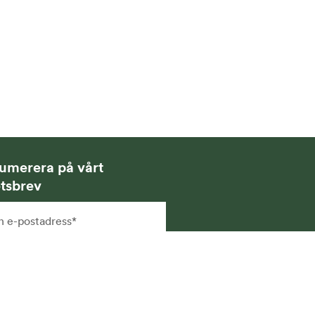
umerera på vårt
tsbrev
g samtycker till att få
hetsbrev via e-post och att
na uppgifter sparas och