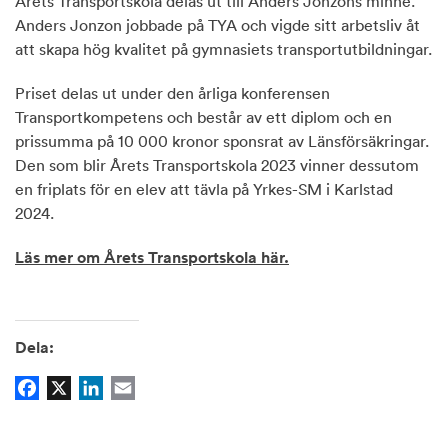
Årets Transportskola delas ut till Anders Jonzons minne.
Anders Jonzon jobbade på TYA och vigde sitt arbetsliv åt
att skapa hög kvalitet på gymnasiets transportutbildningar.
Priset delas ut under den årliga konferensen
Transportkompetens och består av ett diplom och en
prissumma på 10 000 kronor sponsrat av Länsförsäkringar.
Den som blir Årets Transportskola 2023 vinner dessutom
en friplats för en elev att tävla på Yrkes-SM i Karlstad
2024.
Läs mer om Årets Transportskola här.
Dela:
Facebook
X
LinkedIn
Email