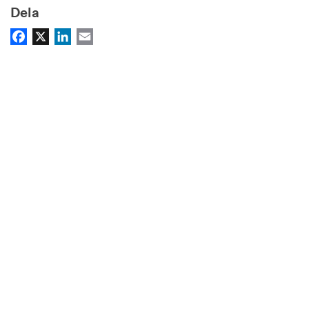
Dela
Facebook
X
LinkedIn
Email