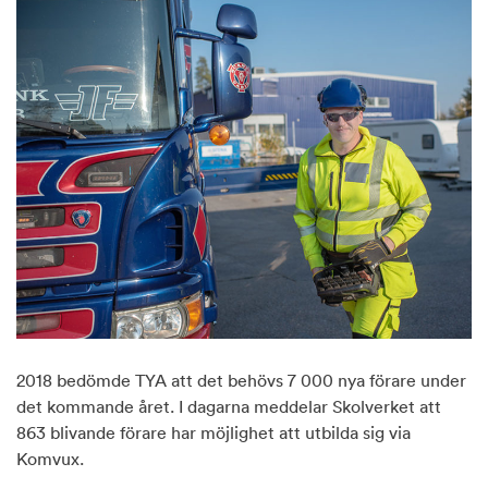
2018 bedömde TYA att det behövs 7 000 nya förare under
det kommande året. I dagarna meddelar Skolverket att
863 blivande förare har möjlighet att utbilda sig via
Komvux.