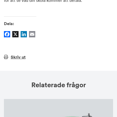
för att se vad din skola kommer att betala.
Dela:
Facebook
X
LinkedIn
Email
Skriv ut
Relaterade frågor