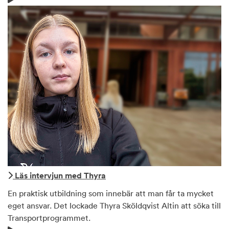
Läs intervjun med Thyra
En praktisk utbildning som innebär att man får ta mycket
eget ansvar. Det lockade Thyra Sköldqvist Altin att söka till
Transportprogrammet.