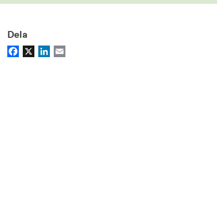
Dela
Facebook
X
LinkedIn
Email