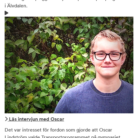
i Älvdalen.
Läs intervjun med Oscar
Det var intresset för fordon som gjorde att Oscar
Lindström valde Transportprogrammet på gymnasiet.