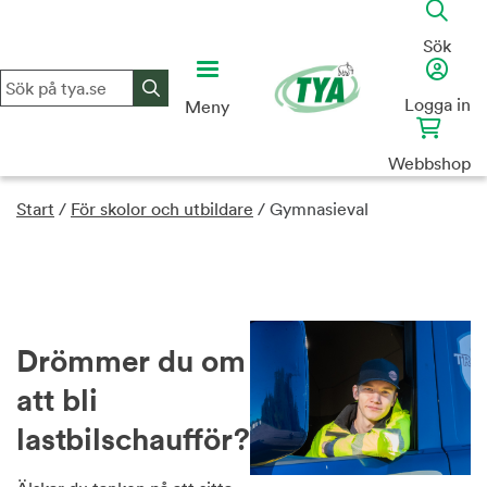
Skip
to
Sök
content
Logga in
Meny
Webbshop
Start
/
För skolor och utbildare
/
Gymnasieval
Drömmer du om
att bli
lastbilschaufför?