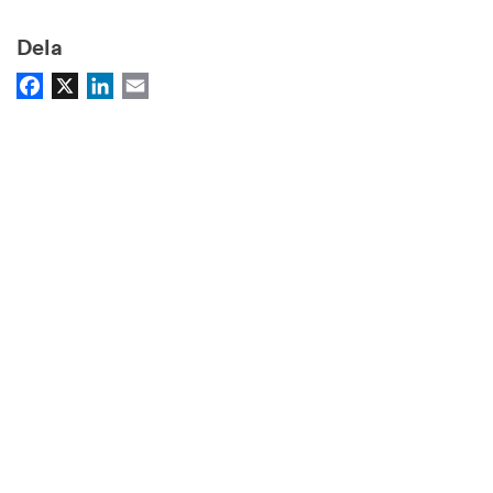
Dela
Facebook
X
LinkedIn
Email